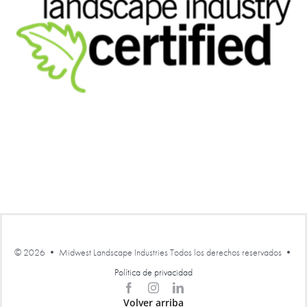
©
2026 • Midwest Landscape Industries Todos los derechos reservados •
Política de privacidad
Volver arriba